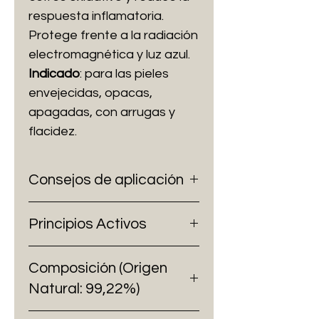
respuesta inflamatoria.
Protege frente a la radiación
electromagnética y luz azul.
Indicado
: para las pieles
envejecidas, opacas,
apagadas, con arrugas y
flacidez.
Consejos de aplicación
En casa: aplicar por la mañana y
Principios Activos
por la noche. Poner 3
pulsaciones en la palma de la
SANGRE DE DRAGO (Croton
mano y extender sobre la piel
Composición (Origen
Lechleri Resin Extract). Es un
hasta su total absorción. Aplicar
Natural: 99,22%)
poderoso cicatrizante y
la crema correspondiente.
regenerador de la piel. Es un