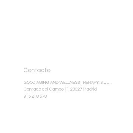
Contacto
GOOD AGING AND WELLNESS THERAPY, S.L.U.
Conrado del Campo 11 28027 Madrid
915 218 578