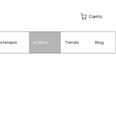
Carrito
oterapia
eQIlibrio
Tienda
Blog