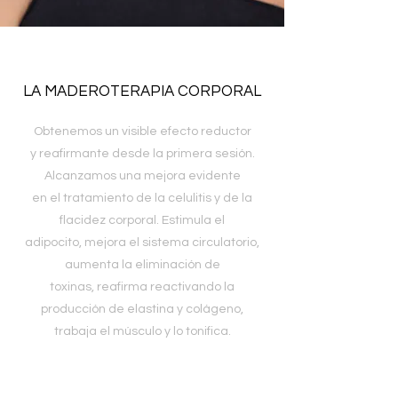
LA MADEROTERAPIA CORPORAL
Obtenemos un visible efecto reductor
y reafirmante desde la primera sesión.
Alcanzamos una mejora evidente
en el tratamiento de la celulitis y de la
flacidez corporal. Estimula el
adipocito, mejora el sistema circulatorio,
aumenta la eliminación de
toxinas, reafirma reactivando la
producción de elastina y colágeno,
trabaja el músculo y lo tonifica.