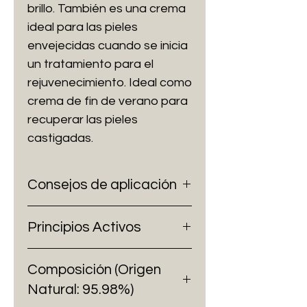
brillo. También es una crema
ideal para las pieles
envejecidas cuando se inicia
un tratamiento para el
rejuvenecimiento. Ideal como
crema de fin de verano para
recuperar las pieles
castigadas.
Consejos de aplicación
Cada mañana y noche, tras el
Principios Activos
ritual de higiene y después del
Serum Vital, extiende la crema
HALOMONAS EURIHALINA
suavemente con las yemas de
Composición (Origen
(Saccharide Isomerate). La
los dedos sobre rostro, cuello y
Natural: 95.98%)
deficiencia hormonal produce
escote. Masajea hasta que se
un menor intercambio de